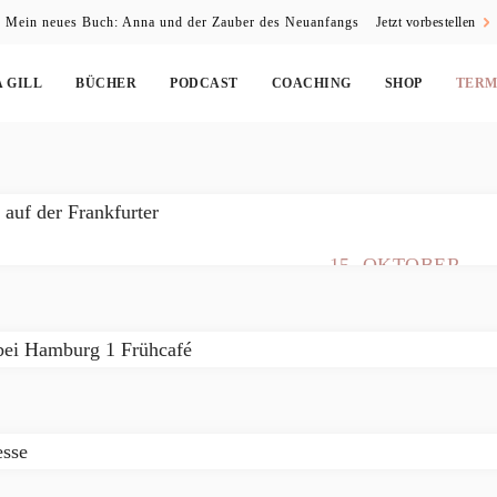
Mein neues Buch: Anna und der Zauber des Neuanfangs
Jetzt vorbestellen
 GILL
BÜCHER
PODCAST
COACHING
SHOP
TERM
12. OKTOBER 202
Anjana Gill
15. OKTOBER
Kongress 20
2025 16:00.
15.10.2025: 
MEHR INFORMA
Minuten WG
06. August 
der...
Hamburg 1 
MEHR INFORMA